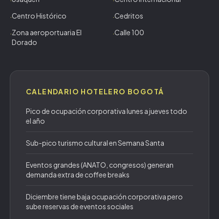
·
·
Centro Histórico
Cedritos
·
·
Zona aeroportuaria El
Calle 100
·
·
Dorado
CALENDARIO HOTELERO
BOGOTÁ
Pico de ocupación corporativa lunes a jueves todo
el año
Sub-pico turismo cultural en Semana Santa
Eventos grandes (ANATO, congresos) generan
demanda extra de coffee breaks
Diciembre tiene baja ocupación corporativa pero
sube reservas de eventos sociales